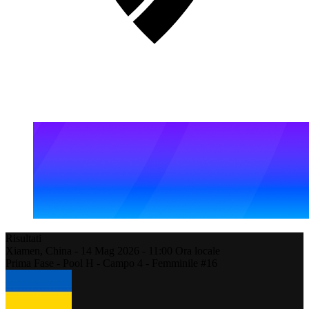
Risultati
Xiamen,
China
-
14 Mag 2026 -
11:00
Ora locale
Prima Fase - Pool H - Campo 4 - Femminile #16