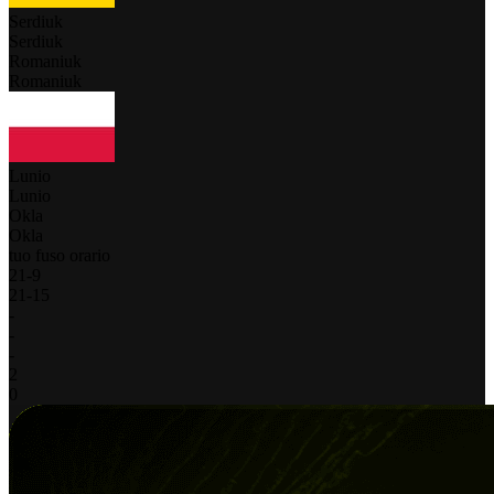
Serdiuk
Serdiuk
Romaniuk
Romaniuk
Lunio
Lunio
Okla
Okla
tuo fuso orario
21
-
9
21
-
15
-
-
-
2
0