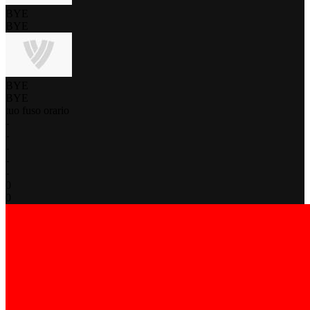
BYE
BYE
BYE
BYE
tuo fuso orario
-
-
-
-
-
0
0