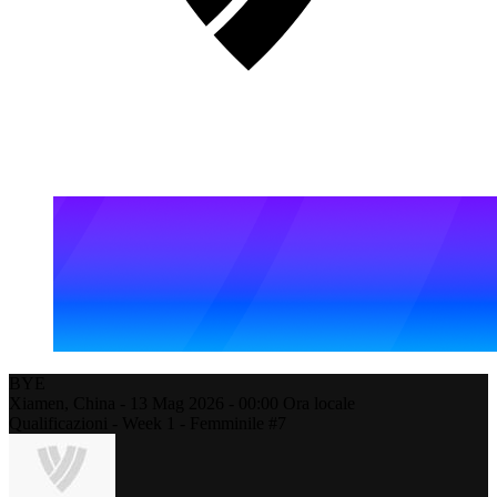
BYE
Xiamen,
China
-
13 Mag 2026 -
00:00
Ora locale
Qualificazioni - Week 1 - Femminile #7