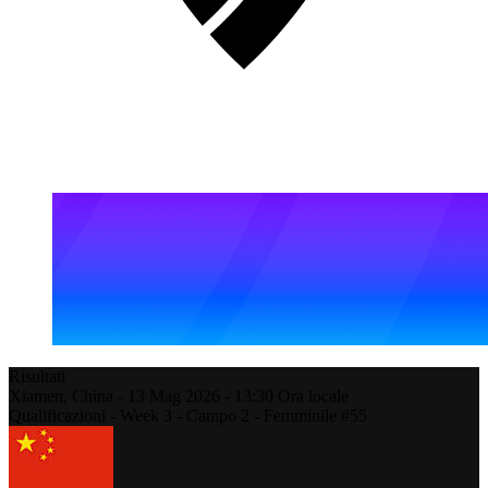
Risultati
Xiamen,
China
-
13 Mag 2026 -
13:30
Ora locale
Qualificazioni - Week 3 - Campo 2 - Femminile #55