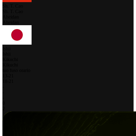
Sh. T. Cao
Sh. T. Cao
Aheidan
Aheidan
Ishii
Ishii
Kikuchi
Kikuchi
tuo fuso orario
13
-
21
18
-
21
-
-
-
0
2