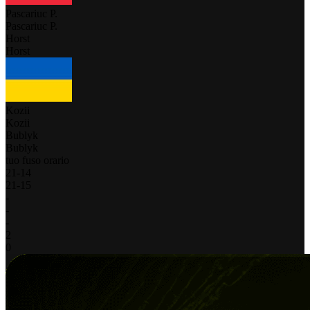
Pascariuc P.
Pascariuc P.
Horst
Horst
Kozii
Kozii
Bublyk
Bublyk
tuo fuso orario
21
-
14
21
-
15
-
-
-
2
0