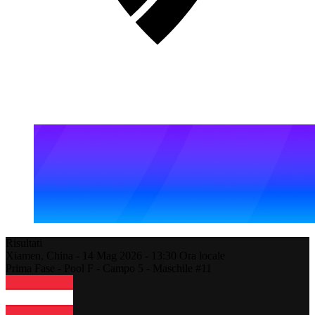
Risultati
Xiamen,
China
-
14 Mag 2026 -
13:30
Ora locale
Prima Fase - Pool F - Campo 5 - Maschile #11