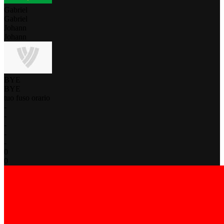
Gabriel
Gabriel
Johann
Johann
BYE
BYE
tuo fuso orario
-
-
-
-
-
0
0