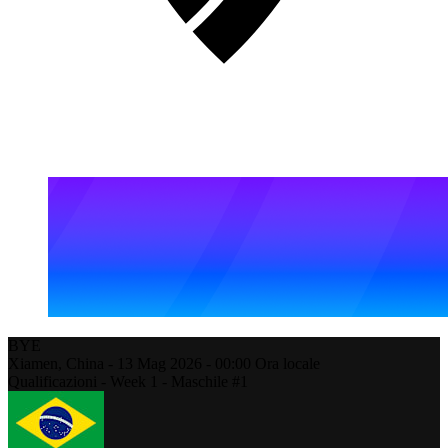
BYE
Xiamen,
China
-
13 Mag 2026 -
00:00
Ora locale
Qualificazioni - Week 1 - Maschile #1