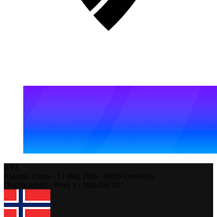
BYE
Xiamen,
China
-
13 Mag 2026 -
00:00
Ora locale
Qualificazioni - Week 1 - Maschile #27