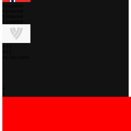
Kjemperud
Kjemperud
Kjemperud
Kjemperud
BYE
BYE
tuo fuso orario
-
-
-
-
-
0
0