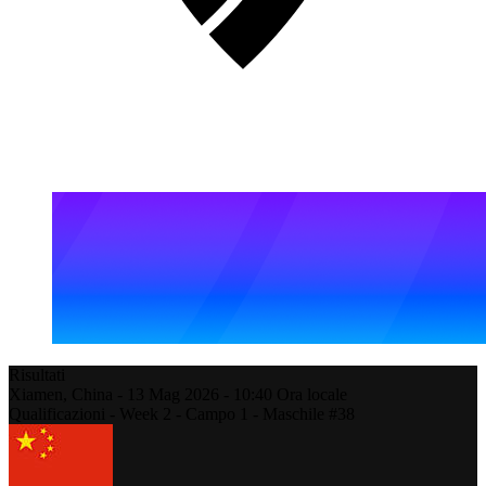
Risultati
Xiamen,
China
-
13 Mag 2026 -
10:40
Ora locale
Qualificazioni - Week 2 - Campo 1 - Maschile #38