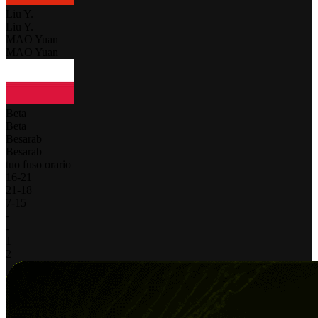
Liu Y.
Liu Y.
MAO Yuan
MAO Yuan
Beta
Beta
Besarab
Besarab
tuo fuso orario
16
-
21
21
-
18
7
-
15
-
-
1
2