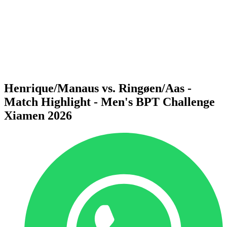
ritorna alla Home di BPT
Dove guardare
Squadre
Programma
Classifica
Statistiche
Torneo
News
Henrique/Manaus vs. Ringøen/Aas -
Match Highlight - Men's BPT Challenge
Xiamen 2026