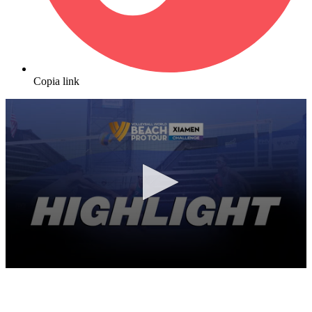
Copia link
0
seconds
of
6