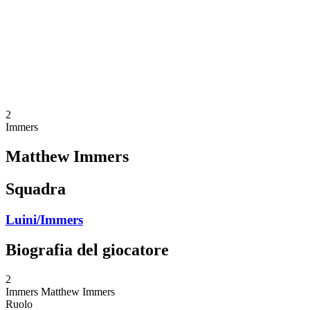
ritorna alla Home di BPT
Dove guardare
Squadre
Programma
Classifica
Statistiche
Torneo
News
2
Immers
Matthew Immers
Squadra
Luini/Immers
Biografia del giocatore
2
Immers
Matthew Immers
Ruolo