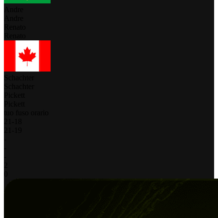
Andre
Andre
Renato
Renato
Schachter
Schachter
Pickett
Pickett
tuo fuso orario
21
-
18
21
-
19
-
-
-
2
0