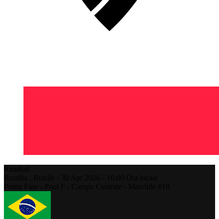
Risultati
Brasilia ,
Brasile
-
30 Apr 2026 -
16:00
Ora locale
Prima Fase - Pool F - Campo Centrale - Maschile #18