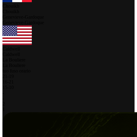
Chouikh
Chouikh
Genevieve-Gardoque
Genevieve-Gardoque
Caldwell
Caldwell
La Bouliere
La Bouliere
tuo fuso orario
21
-
19
16
-
21
15
-
10
-
-
2
1