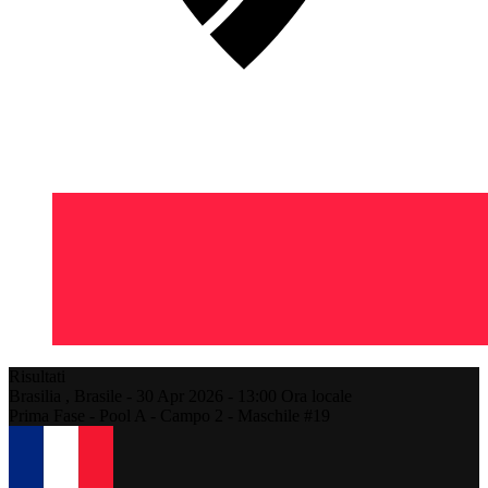
Risultati
Brasilia ,
Brasile
-
30 Apr 2026 -
13:00
Ora locale
Prima Fase - Pool A - Campo 2 - Maschile #19