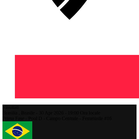
Risultati
Brasilia ,
Brasile
-
30 Apr 2026 -
19:00
Ora locale
Prima Fase - Pool D - Campo Centrale - Femminile #16