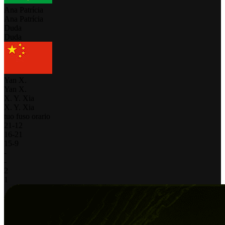
Ana Patrícia
Ana Patrícia
Duda
Duda
Yan X.
Yan X.
X. Y. Xia
X. Y. Xia
tuo fuso orario
21
-
12
16
-
21
15
-
9
-
-
2
1