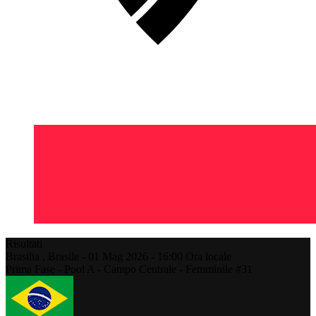
Risultati
Brasilia ,
Brasile
-
01 Mag 2026 -
16:00
Ora locale
Prima Fase - Pool A - Campo Centrale - Femminile #31