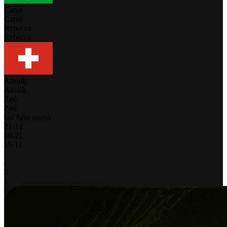
Carol
Carol
Rebecca
Rebecca
Anouk
Anouk
Zoé
Zoé
tuo fuso orario
21
-
14
18
-
21
15
-
11
-
-
2
1