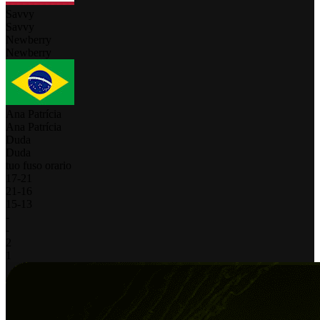
Savvy
Savvy
Newberry
Newberry
Ana Patrícia
Ana Patrícia
Duda
Duda
tuo fuso orario
17
-
21
21
-
16
15
-
13
-
-
2
1