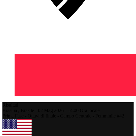
Risultati
Brasilia ,
Brasile
-
02 Mag 2026 -
14:00
Ora locale
Prima Fase - Ottavi di finale - Campo Centrale - Femminile #42