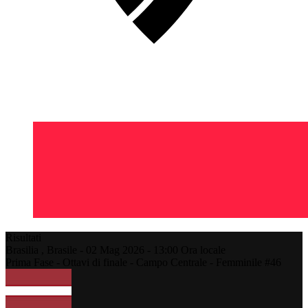
Risultati
Brasilia ,
Brasile
-
02 Mag 2026 -
13:00
Ora locale
Prima Fase - Ottavi di finale - Campo Centrale - Femminile #46