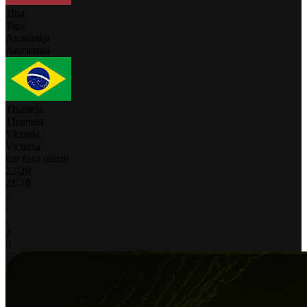
Tina
Tina
Anastasija
Anastasija
Thamela
Thamela
Victoria
Victoria
tuo fuso orario
22
-
20
21
-
18
-
-
-
2
0