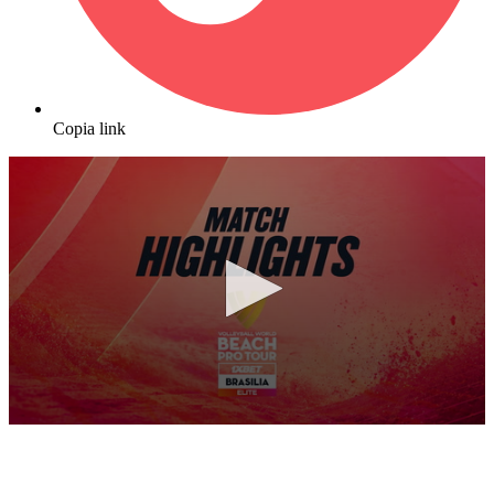
Copia link
0
seconds
of
9