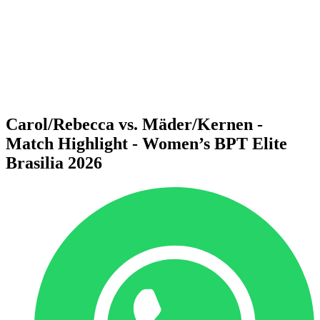
ritorna alla Home di BPT
Dove guardare
Squadre
Programma
Classifica
Statistiche
Torneo
News
Carol/Rebecca vs. Mäder/Kernen -
Match Highlight - Women’s BPT Elite
Brasilia 2026