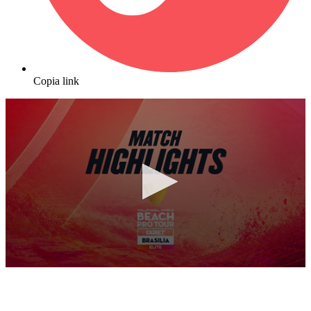
Copia link
0
seconds
of
10