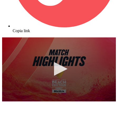
Copia link
0
seconds
of
10