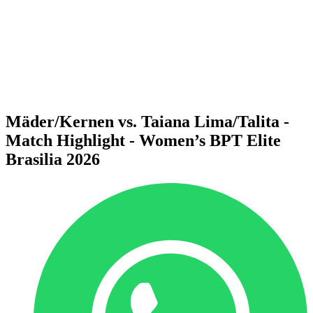
ritorna alla Home di BPT
Dove guardare
Squadre
Programma
Classifica
Statistiche
Torneo
News
Mäder/Kernen vs. Taiana Lima/Talita -
Match Highlight - Women’s BPT Elite
Brasilia 2026