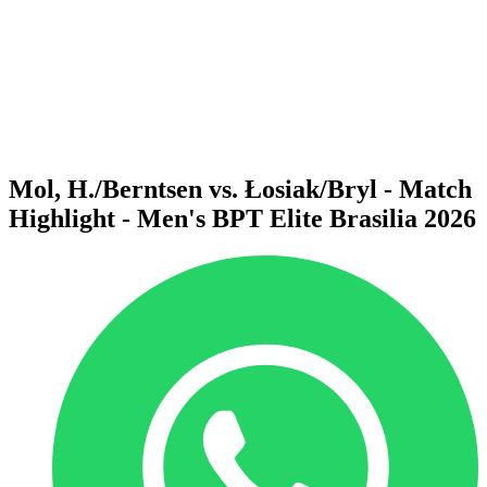
ritorna alla Home di BPT
Dove guardare
Squadre
Programma
Classifica
Statistiche
Torneo
News
Mol, H./Berntsen vs. Łosiak/Bryl - Match
Highlight - Men's BPT Elite Brasilia 2026