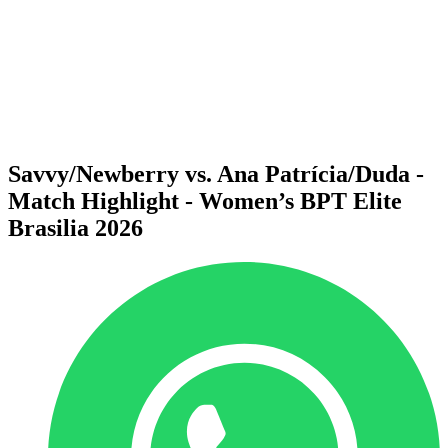
ritorna alla Home di BPT
Dove guardare
Squadre
Programma
Classifica
Statistiche
Torneo
News
Savvy/Newberry vs. Ana Patrícia/Duda -
Match Highlight - Women’s BPT Elite
Brasilia 2026