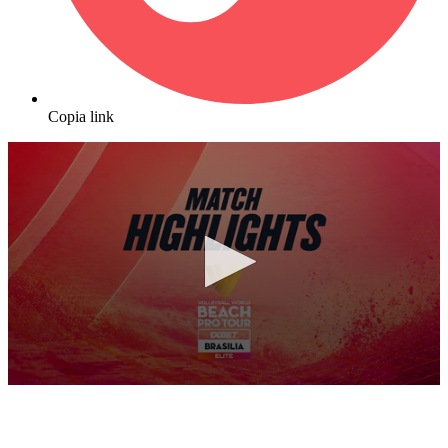
Copia link
0
seconds
of
10