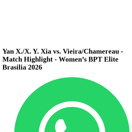
ritorna alla Home di BPT
Dove guardare
Squadre
Programma
Classifica
Statistiche
Torneo
News
Yan X./X. Y. Xia vs. Vieira/Chamereau -
Match Highlight - Women’s BPT Elite
Brasilia 2026