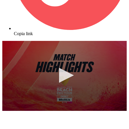
Copia link
0
seconds
of
10