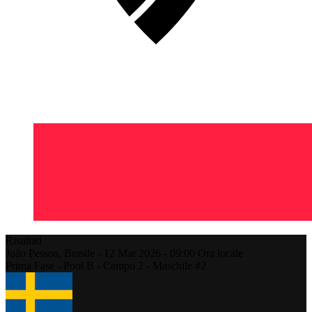
Risultati
João Pessoa,
Brasile
-
12 Mar 2026 -
09:00
Ora locale
Prima Fase - Pool B - Campo 2 - Maschile #2