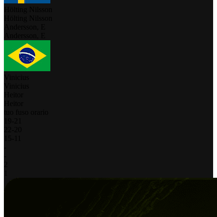
Hölting Nilsson
Hölting Nilsson
Andersson, E
Andersson, E
Vinicius
Vinicius
Heitor
Heitor
tuo fuso orario
19
-
21
22
-
20
15
-
11
-
-
2
1