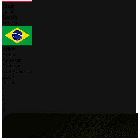
Crabb
Crabb
Benesh
Benesh
Arthur
Arthur
Adrielson
Adrielson
tuo fuso orario
21
-
14
21
-
13
-
-
-
2
0