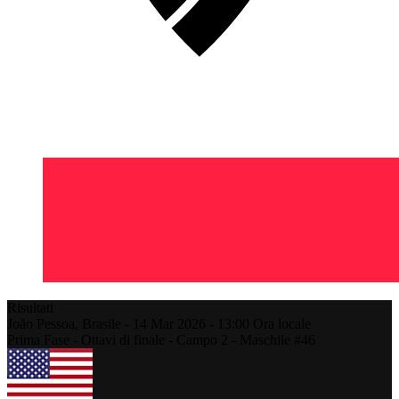
Risultati
João Pessoa,
Brasile
-
14 Mar 2026 -
13:00
Ora locale
Prima Fase - Ottavi di finale - Campo 2 - Maschile #46