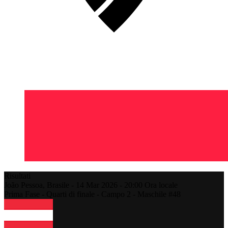
Risultati
João Pessoa,
Brasile
-
14 Mar 2026 -
20:00
Ora locale
Prima Fase - Quarti di finale - Campo 2 - Maschile #48