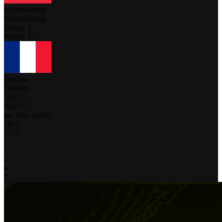
Hammarberg
Hammarberg
Berger T.
Berger T.
Daubas
Daubas
Aye, C.
Aye, C.
tuo fuso orario
19
-
21
17
-
21
-
-
-
0
2