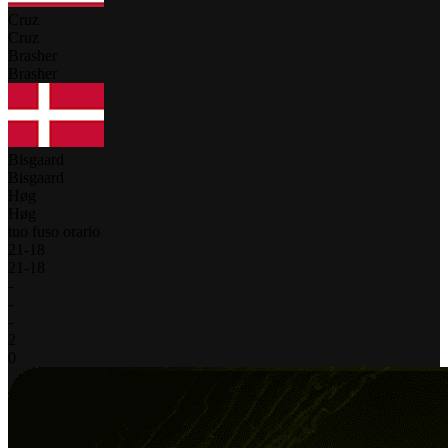
Cruz
Cruz
Brasher
Brasher
Bisgaard
Bisgaard
Høg
Høg
tuo fuso orario
21
-
18
21
-
18
-
-
-
2
0