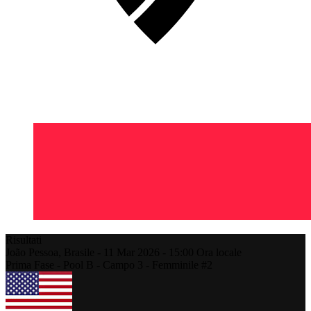
Risultati
João Pessoa,
Brasile
-
11 Mar 2026 -
15:00
Ora locale
Prima Fase - Pool B - Campo 3 - Femminile #2