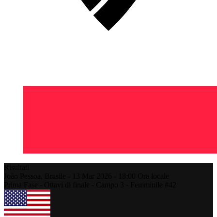
Risultati
João Pessoa,
Brasile
-
13 Mar 2026 -
18:00
Ora locale
Prima Fase - Ottavi di finale - Campo 3 - Femminile #42