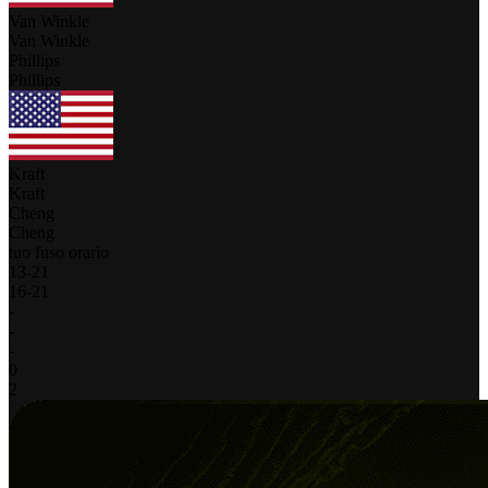
Van Winkle
Van Winkle
Phillips
Phillips
Kraft
Kraft
Cheng
Cheng
tuo fuso orario
13
-
21
16
-
21
-
-
-
0
2