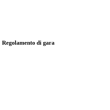
ritorna alla Home di BPT
Dove guardare
Squadre
Programma
Classifica
Statistiche
Torneo
News
Regolamento di gara