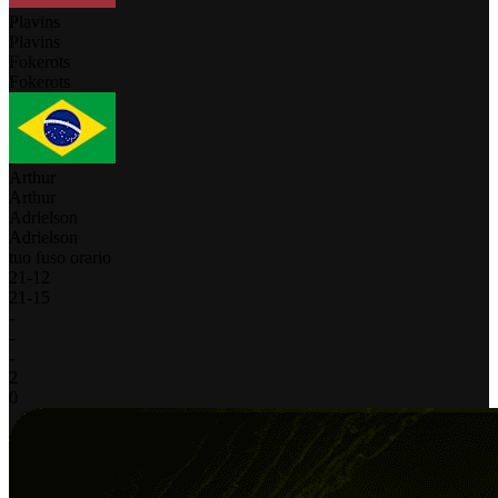
Plavins
Plavins
Fokerots
Fokerots
Arthur
Arthur
Adrielson
Adrielson
tuo fuso orario
21
-
12
21
-
15
-
-
-
2
0