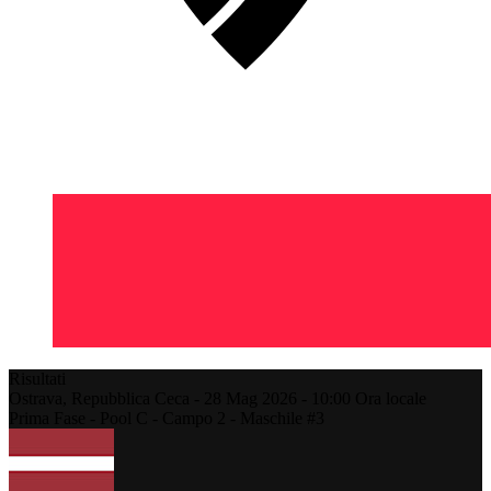
Risultati
Ostrava,
Repubblica Ceca
-
28 Mag 2026 -
10:00
Ora locale
Prima Fase - Pool C - Campo 2 - Maschile #3