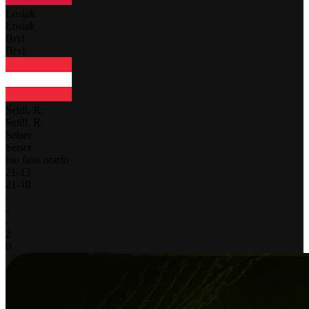
Łosiak
Łosiak
Bryl
Bryl
Seidl, R.
Seidl, R.
Seiser
Seiser
tuo fuso orario
21
-
13
21
-
18
-
-
-
2
0