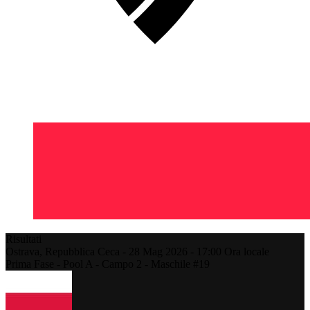
Risultati
Ostrava,
Repubblica Ceca
-
28 Mag 2026 -
17:00
Ora locale
Prima Fase - Pool A - Campo 2 - Maschile #19