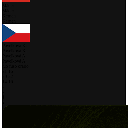
Mäder
Mäder
Kernen
Kernen
Pavelková K.
Pavelková K.
Pavelková A.
Pavelková A.
tuo fuso orario
21
-
16
20
-
22
14
-
16
-
-
1
2