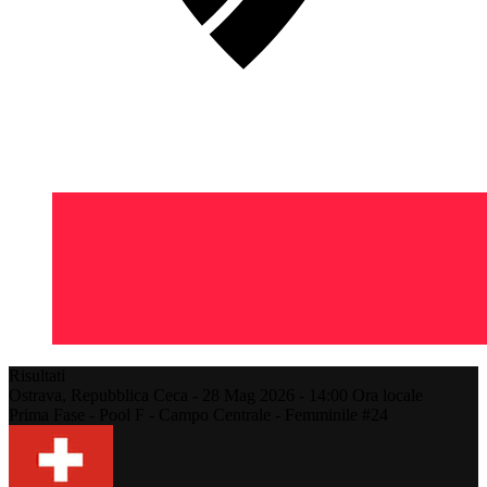
Risultati
Ostrava,
Repubblica Ceca
-
28 Mag 2026 -
14:00
Ora locale
Prima Fase - Pool F - Campo Centrale - Femminile #24