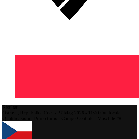
Risultati
Ostrava,
Repubblica Ceca
-
27 Mag 2026 -
11:40
Ora locale
Qualificazioni - Primo turno - Campo Centrale - Maschile #8