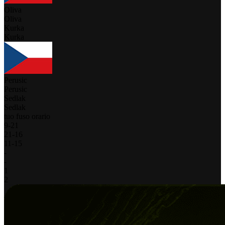
Oliva
Oliva
Kurka
Kurka
Perusic
Perusic
Sedlak
Sedlak
tuo fuso orario
9
-
21
21
-
16
11
-
15
-
-
1
2