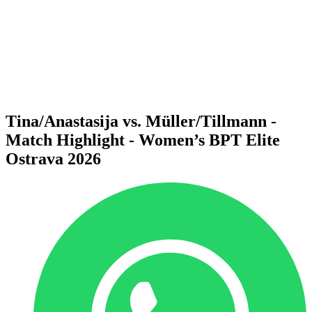
ritorna alla Home di BPT
Dove guardare
Squadre
Programma
Classifica
Statistiche
Torneo
News
Tina/Anastasija vs. Müller/Tillmann -
Match Highlight - Women’s BPT Elite
Ostrava 2026