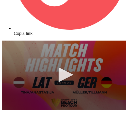
Copia link
0
seconds
of
8