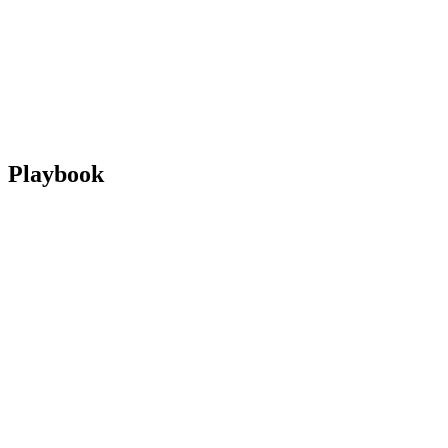
ritorna alla Home di BPT
Dove guardare
Squadre
Programma
Classifica
Statistiche
Torneo
News
Playbook