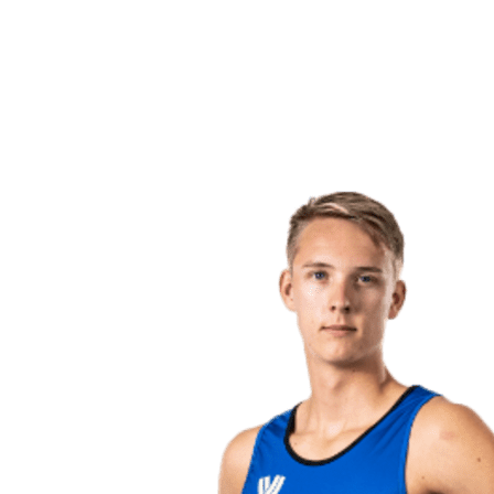
ritorna alla Home di BPT
Dove guardare
Squadre
Programma
Classifica
Statistiche
Torneo
News