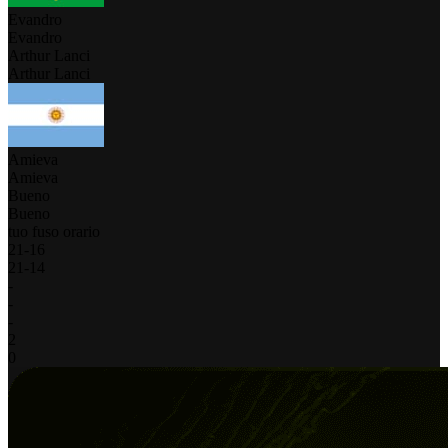
Evandro
Evandro
Arthur Lanci
Arthur Lanci
Amieva
Amieva
Bueno
Bueno
tuo fuso orario
21
-
16
21
-
14
-
-
-
2
0