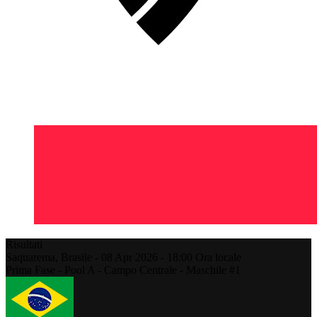
Risultati
Saquarema,
Brasile
-
08 Apr 2026 -
18:00
Ora locale
Prima Fase - Pool A - Campo Centrale - Maschile #1