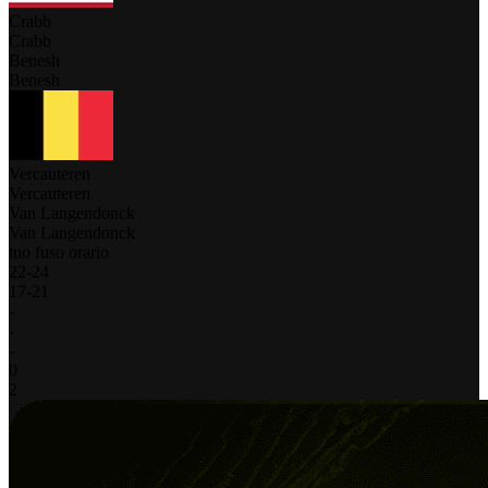
Crabb
Crabb
Benesh
Benesh
Vercauteren
Vercauteren
Van Langendonck
Van Langendonck
tuo fuso orario
22
-
24
17
-
21
-
-
-
0
2