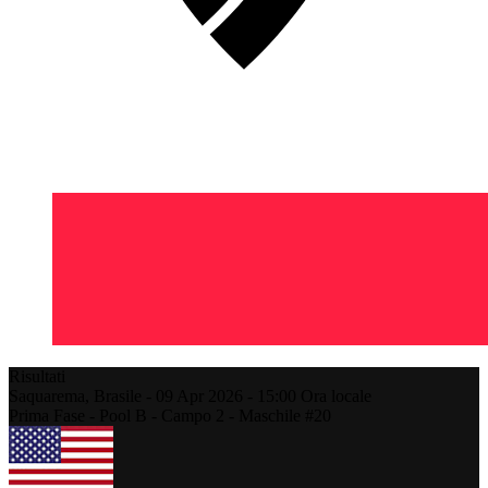
Risultati
Saquarema,
Brasile
-
09 Apr 2026 -
15:00
Ora locale
Prima Fase - Pool B - Campo 2 - Maschile #20