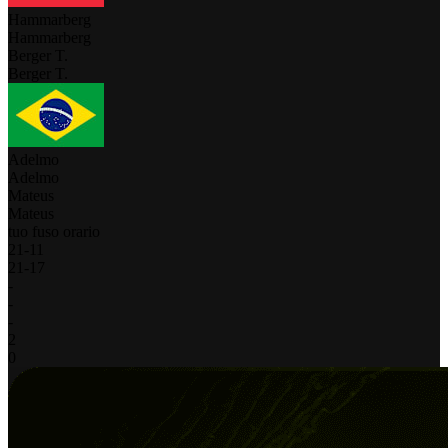
Hammarberg
Hammarberg
Berger T.
Berger T.
Adelmo
Adelmo
Mateus
Mateus
tuo fuso orario
21
-
11
21
-
17
-
-
-
2
0