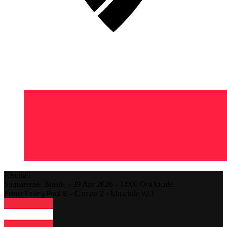
Risultati
Saquarema,
Brasile
-
09 Apr 2026 -
14:00
Ora locale
Prima Fase - Pool E - Campo 2 - Maschile #23