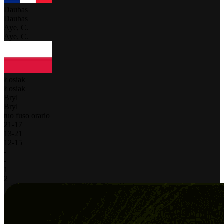
Daubas
Daubas
Aye, C.
Aye, C.
Łosiak
Łosiak
Bryl
Bryl
tuo fuso orario
21
-
17
13
-
21
12
-
15
-
-
1
2