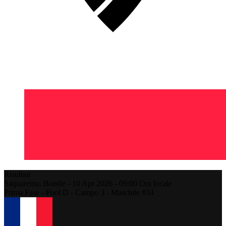
Risultati
Saquarema,
Brasile
-
10 Apr 2026 -
09:00
Ora locale
Prima Fase - Pool D - Campo 3 - Maschile #34