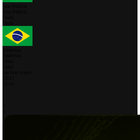
Ana Patrícia
Ana Patrícia
Duda
Duda
Andressa
Andressa
Tainá
Tainá
tuo fuso orario
25
-
23
21
-
14
-
-
-
2
0