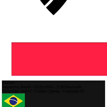
Risultati
Saquarema,
Brasile
-
09 Apr 2026 -
11:00
Ora locale
Prima Fase - Pool C - Campo Centrale - Femminile #3