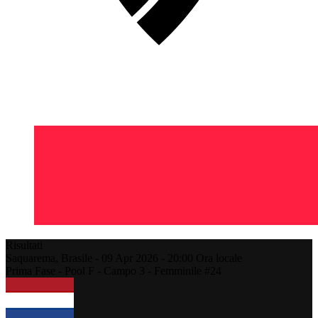
Risultati
Saquarema,
Brasile
-
09 Apr 2026 -
20:00
Ora locale
Prima Fase - Pool F - Campo 3 - Femminile #24