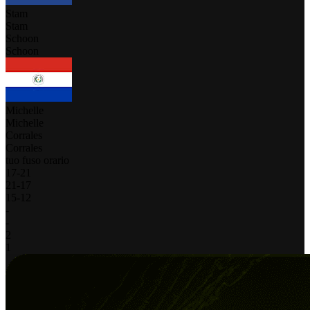
Stam
Stam
Schoon
Schoon
Michelle
Michelle
Corrales
Corrales
tuo fuso orario
17
-
21
21
-
17
15
-
12
-
-
2
1