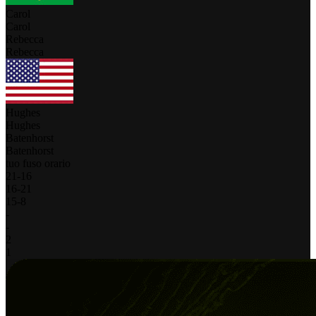
Carol
Carol
Rebecca
Rebecca
Hughes
Hughes
Batenhorst
Batenhorst
tuo fuso orario
21
-
16
16
-
21
15
-
8
-
-
2
1