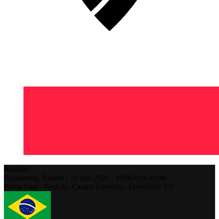
Risultati
Saquarema,
Brasile
-
10 Apr 2026 -
16:00
Ora locale
Prima Fase - Pool A - Campo Centrale - Femminile #31