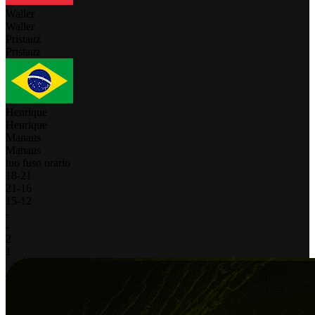
Waller
Waller
Pristauz
Pristauz
Henrique
Henrique
Manaus
Manaus
tuo fuso orario
18
-
21
21
-
16
15
-
12
-
-
2
1