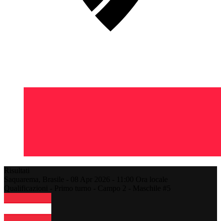
Risultati
Saquarema,
Brasile
-
08 Apr 2026 -
11:00
Ora locale
Qualificazioni - Primo turno - Campo 2 - Maschile #5