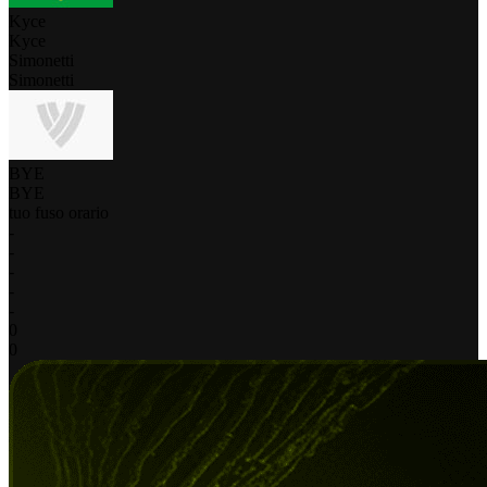
Kyce
Kyce
Simonetti
Simonetti
BYE
BYE
tuo fuso orario
-
-
-
-
-
0
0