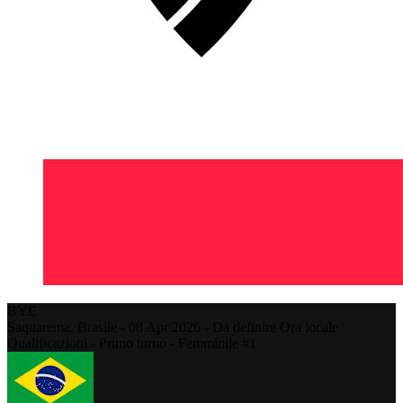
BYE
Saquarema,
Brasile
-
08 Apr 2026 - Da definire Ora locale
Qualificazioni - Primo turno - Femminile #1