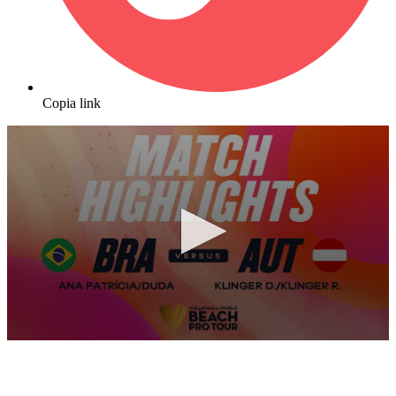
Copia link
0
seconds
of
6