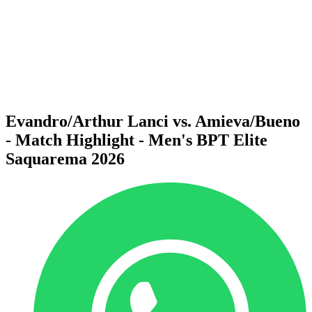
ritorna alla Home di BPT
Dove guardare
Squadre
Programma
Classifica
Statistiche
Torneo
News
Evandro/Arthur Lanci vs. Amieva/Bueno
- Match Highlight - Men's BPT Elite
Saquarema 2026