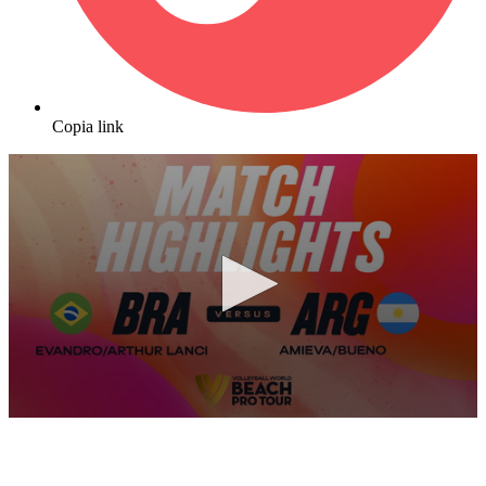
Copia link
0
seconds
of
10