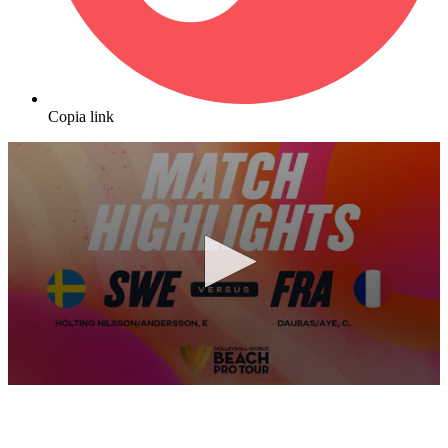
Copia link
0
seconds
of
10