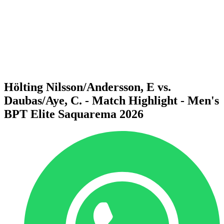
ritorna alla Home di BPT
Dove guardare
Squadre
Programma
Classifica
Statistiche
Torneo
News
Hölting Nilsson/Andersson, E vs.
Daubas/Aye, C. - Match Highlight - Men's
BPT Elite Saquarema 2026