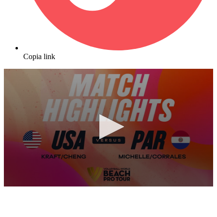
Copia link
0
seconds
of
10