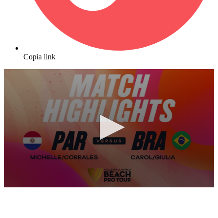
Copia link
0
seconds
of
9