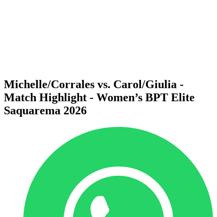
ritorna alla Home di BPT
Dove guardare
Squadre
Programma
Classifica
Statistiche
Torneo
News
Michelle/Corrales vs. Carol/Giulia -
Match Highlight - Women’s BPT Elite
Saquarema 2026