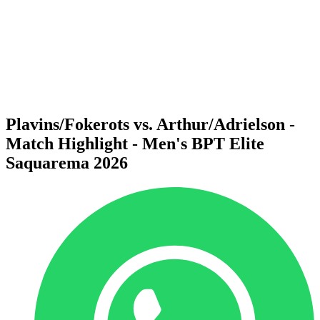
ritorna alla Home di BPT
Dove guardare
Squadre
Programma
Classifica
Statistiche
Torneo
News
Plavins/Fokerots vs. Arthur/Adrielson -
Match Highlight - Men's BPT Elite
Saquarema 2026