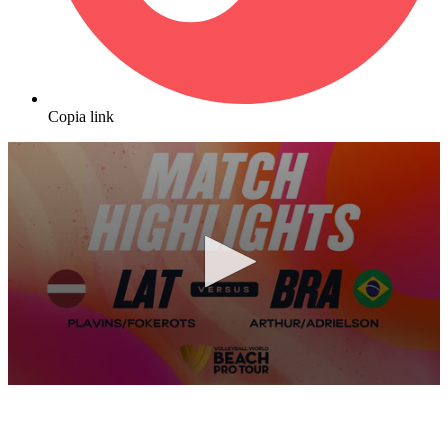
Copia link
0
seconds
of
10