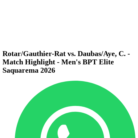
ritorna alla Home di BPT
Dove guardare
Squadre
Programma
Classifica
Statistiche
Torneo
News
Rotar/Gauthier-Rat vs. Daubas/Aye, C. -
Match Highlight - Men's BPT Elite
Saquarema 2026