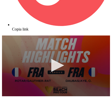
Copia link
0
seconds
of
10